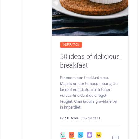
INSPIRATION
50 ideas of delicious
breakfast
Praesent non tincidunt eros.
Mauris ornare tempus mauris, ac
laoreet erat dictum a. Integer
cursus tincidunt dolor eget
feugiat. Cras iaculis gravida eros
in imperdiet.
BY
CRUMINA
-
JULY 24, 2018