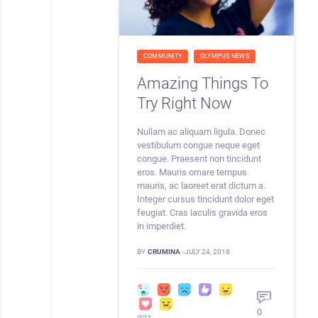
COMMUNITY
OLYMPUS NEWS
Amazing Things To
Try Right Now
Nullam ac aliquam ligula. Donec
vestibulum congue neque eget
congue. Praesent non tincidunt
eros. Mauris ornare tempus
mauris, ac laoreet erat dictum a.
Integer cursus tincidunt dolor eget
feugiat. Cras iaculis gravida eros
in imperdiet.
BY
CRUMINA
-
JULY 24, 2018
0