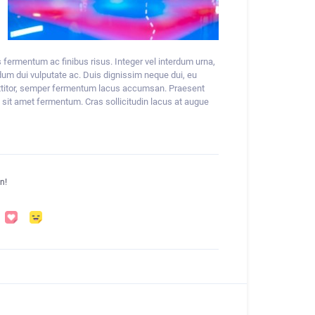
is fermentum ac finibus risus. Integer vel interdum urna,
m dui vulputate ac. Duis dignissim neque dui, eu
rttitor, semper fermentum lacus accumsan. Praesent
it amet fermentum. Cras sollicitudin lacus at augue
n!