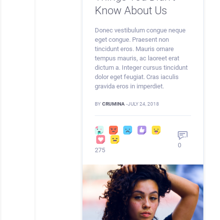
Know About Us
Donec vestibulum congue neque
eget congue. Praesent non
tincidunt eros. Mauris ornare
tempus mauris, ac laoreet erat
dictum a. Integer cursus tincidunt
dolor eget feugiat. Cras iaculis
gravida eros in imperdiet.
BY
CRUMINA
-
JULY 24, 2018
0
275