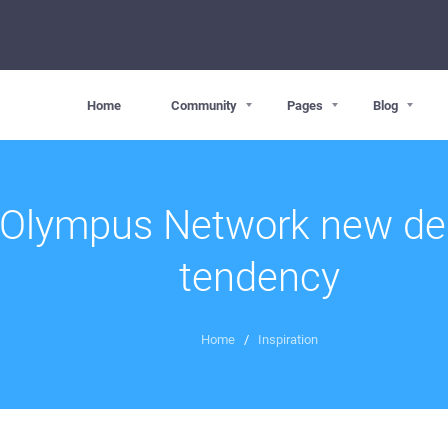
Home
Community
Pages
Blog
Olympus Network new de
tendency
Home
/
Inspiration