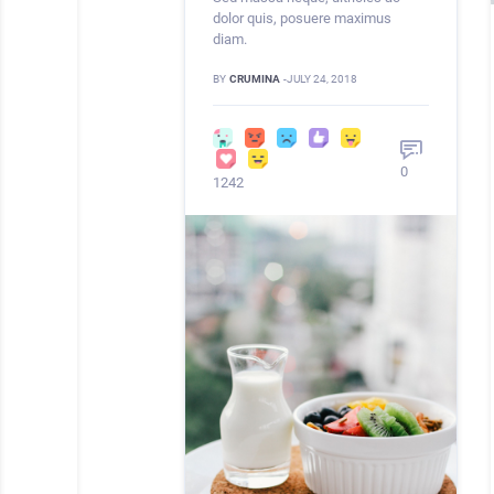
dolor quis, posuere maximus
diam.
BY
CRUMINA
-
JULY 24, 2018
0
1242