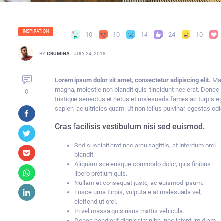
INSPIRATION
10
10
14
24
10
BY
CRUMINA
-
JULY 24, 2018
Lorem ipsum dolor sit amet, consectetur adipiscing elit.
Mau
magna, molestie non blandit quis, tincidunt nec erat. Donec 
0
tristique senectus et netus et malesuada fames ac turpis eg
sapien, ac ultricies quam. Ut non tellus pulvinar, egestas odio
Cras facilisis vestibulum nisi sed euismod.
Sed suscipit erat nec arcu sagittis, at interdum orci
blandit.
Aliquam scelerisque commodo dolor, quis finibus
libero pretium quis.
Nullam et consequat justo, ac euismod ipsum.
Fusce urna turpis, vulputate at malesuada vel,
eleifend ut orci.
In vel massa quis risus mattis vehicula.
Donec hendrerit dignissim nibh, nec interdum diam