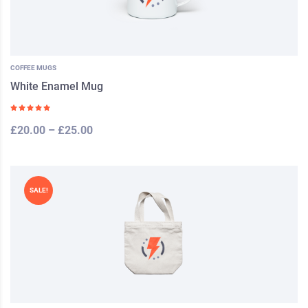
COFFEE MUGS
White Enamel Mug
£
20.00
–
£
25.00
SALE!