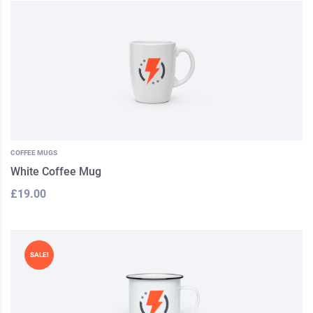
COFFEE MUGS
White Coffee Mug
£
19.00
SALE!