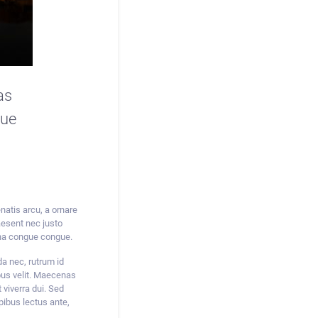
as
que
natis arcu, a ornare
raesent nec justo
gna congue congue.
da nec, rutrum id
bus velit. Maecenas
viverra dui. Sed
pibus lectus ante,