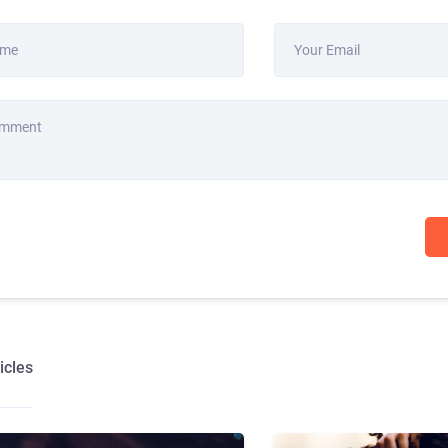
ame
Your Email
omment
icles