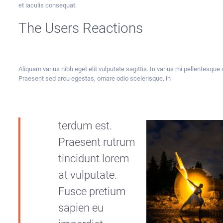
et iaculis consequat.
The Users Reactions
Aliquam varius nibh eget elit vulputate sagittis. In varius mi pellentesque 
Praesent sed arcu egestas, ornare odio scelerisque, in
terdum est.
Praesent rutrum
tincidunt lorem
at vulputate.
Fusce pretium
sapien eu