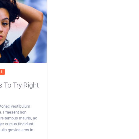
WS
 To Try Right
 Donec vestibulum
. Praesent non
are tempus mauris, ac
ger cursus tincidunt
culis gravida eros in