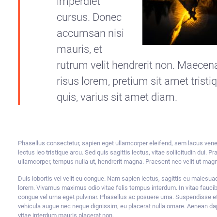
imperdiet
cursus. Donec
accumsan nisi
mauris, et
rutrum velit hendrerit non. Maecen
risus lorem, pretium sit amet tristi
quis, varius sit amet diam.
Phasellus consectetur, sapien eget ullamcorper eleifend, sem lacus vene
lectus leo tristique arcu. Sed quis sagittis lectus, vitae sollicitudin dui. P
ullamcorper, tempus nulla ut, hendrerit magna. Praesent nec velit ut ma
Duis lobortis vel velit eu congue. Nam sapien lectus, sagittis eu malesua
lorem. Vivamus maximus odio vitae felis tempus interdum. In vitae fauci
congue vel urna eget pulvinar. Phasellus ac posuere urna. Suspendisse et 
vehicula augue nec neque dignissim, eu placerat nulla ornare. Aenean da
vitae interdum mauris placerat non.