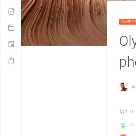
OLYMPUS 
Ol
pho
BY
71
28