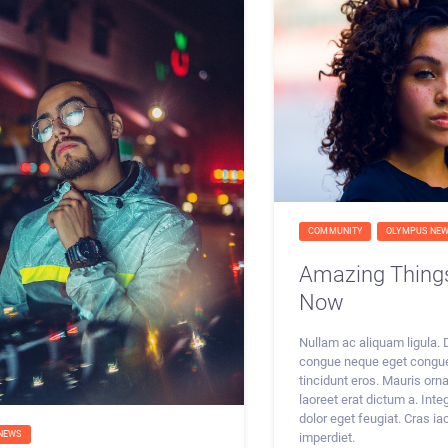
COMMUNITY
OLYMPUS NE
Amazing Things
Now
Nullam ac aliquam ligula.
congue neque eget congue
tincidunt eros. Mauris orn
laoreet erat dictum a. Inte
dolor eget feugiat. Cras ia
NEWS
imperdiet.