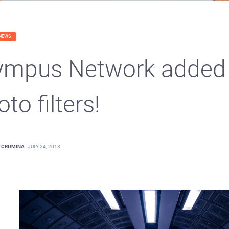
NEWS
ympus Network added
to filters!
CRUMINA
-
JULY 24, 2018