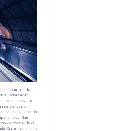
si ut rutrum mollis.
tenti. Donec eget
a sem, nec convallis
 nisi id aliquam
Aenean nec arcu ac massa
rper ultrices. Nam
tas volutpat. Nulla et
cula. Sed molestie sem