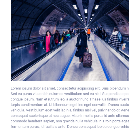
Lorem ipsum dolor sit amet, consectetur adipiscing elit. Duis bibendum ni
Sed eu purus vitae nibh euismod vestibulum sed eu nisl. Suspendisse po
congue ipsum. Nam et rutrum leo, a auctor nunc. Phasellus finibus viverr
turpis condimentum at. Ut bibendum eget leo eget convallis. Donec auctor
vehicula. Vestibulum eget velit lacinia, finibus nisl vel, pulvinar dolor. 
consequat scelerisque ut nec augue. Mauris mollis purus id ante ullamco
commodo hendrerit sapien, non gravida nulla vehicula in. Proin porta eges
fermentum purus, id facilisis ante. Donec consequat leo eu congue vehi