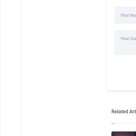
Your N
Your C
Related Art