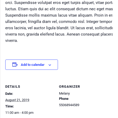
orci. Suspendisse volutpat eros eget turpis aliquet, vitae porta l
luctus. Etiam quis dui ac elit consequat dictum nec eget massa
Suspendisse mollis maximus lacus vitae aliquam. Proin in erat
ullamcorper, fringilla diam vel, commodo nisl. Integer tempor m
eros lacinia, vel auctor ligula blandit. Ut lacus erat, sollicitudin u
viverra non, gravida eleifend lacus. Aenean consequat placerat e
viverra.
Add to calendar
DETAILS
ORGANIZER
Melany
Date:
Phone
August 21, 2019
55068944589
Time:
11:00 am - 4:00 pm