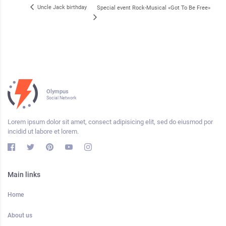
Uncle Jack birthday
Special event Rock-Musical «Got To Be Free»
Olympus
Social Network
Lorem ipsum dolor sit amet, consect adipisicing elit, sed do eiusmod por
incidid ut labore et lorem.
Main links
Home
About us