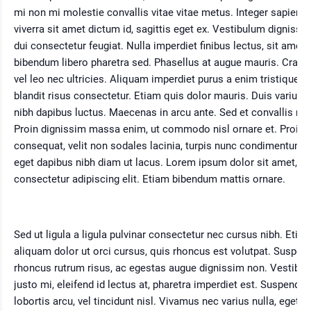
mi non mi molestie convallis vitae vitae metus. Integer sapien to
viverra sit amet dictum id, sagittis eget ex. Vestibulum dignissim 
dui consectetur feugiat. Nulla imperdiet finibus lectus, sit amet
bibendum libero pharetra sed. Phasellus at augue mauris. Cras a
vel leo nec ultricies. Aliquam imperdiet purus a enim tristique, q
blandit risus consectetur. Etiam quis dolor mauris. Duis varius 
nibh dapibus luctus. Maecenas in arcu ante. Sed et convallis ma
Proin dignissim massa enim, ut commodo nisl ornare et. Proin
consequat, velit non sodales lacinia, turpis nunc condimentum a
eget dapibus nibh diam ut lacus. Lorem ipsum dolor sit amet,
consectetur adipiscing elit. Etiam bibendum mattis ornare.
Sed ut ligula a ligula pulvinar consectetur nec cursus nibh. Etia
aliquam dolor ut orci cursus, quis rhoncus est volutpat. Suspen
rhoncus rutrum risus, ac egestas augue dignissim non. Vestibu
justo mi, eleifend id lectus at, pharetra imperdiet est. Suspendis
lobortis arcu, vel tincidunt nisl. Vivamus nec varius nulla, eget p