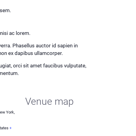
t sem.
 nisi ac lorem.
erra. Phasellus auctor id sapien in
 non ex dapibus ullamcorper.
iat, orci sit amet faucibus vulputate,
ermentum.
Venue map
New York,
tates
+