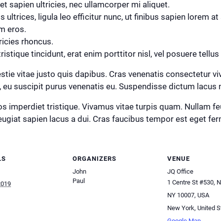
 sapien ultricies, nec ullamcorper mi aliquet.
 ultrices, ligula leo efficitur nunc, ut finibus sapien lorem a
um eros.
tricies rhoncus.
ristique tincidunt, erat enim porttitor nisl, vel posuere tellus
tie vitae justo quis dapibus. Cras venenatis consectetur viv
sus, eu suscipit purus venenatis eu. Suspendisse dictum lacus
 imperdiet tristique. Vivamus vitae turpis quam. Nullam feug
eugiat sapien lacus a dui. Cras faucibus tempor est eget f
LS
ORGANIZERS
VENUE
John
JQ Office
Paul
1 Centre St #530, 
2019
NY 10007, USA
New York
,
United S
Google Map