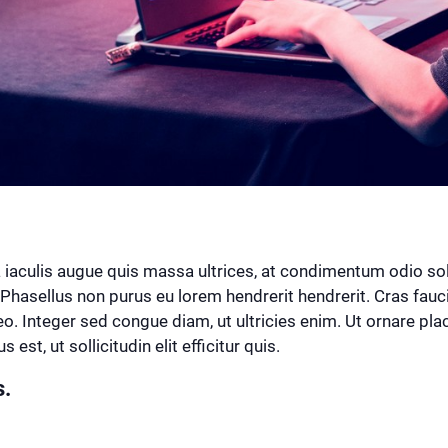
a iaculis augue quis massa ultrices, at condimentum odio solli
hasellus non purus eu lorem hendrerit hendrerit. Cras faucib
eo. Integer sed congue diam, ut ultricies enim. Ut ornare pla
st, ut sollicitudin elit efficitur quis.
s.