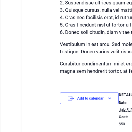
Suspendisse ultrices quam eget
Quisque cursus, nulla vel mattis
Cras nec facilisis erat, id rutr
Cras tincidunt nisl ut tortor ul
Donec sollicitudin, diam vitae t
Vestibulum in est arcu. Sed moles
tristique. Donec varius velit ri
Curabitur condimentum mi et eros
magna sem hendrerit tortor, at f
DETAI
Add to calendar
Date:
July 5, 
Cost:
$50